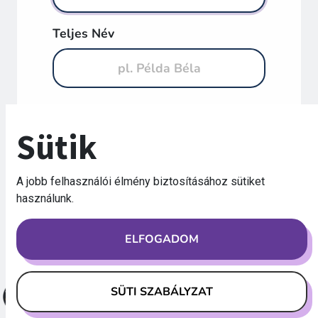
Teljes Név
Jelszó
Sütik
A jobb felhasználói élmény biztosításához sütiket
Jelszó megerősítése
használunk.
ELFOGADOM
SÜTI SZABÁLYZAT
REGISZTRÁCIÓ
rendszer által támogatva.