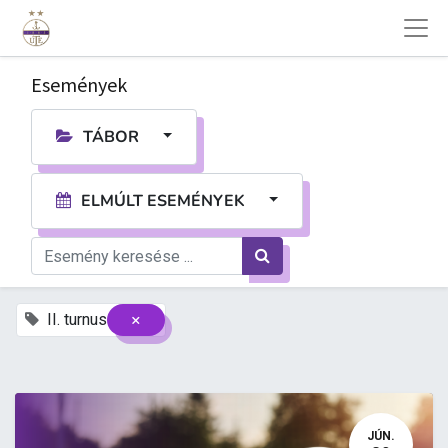
Események
TÁBOR
ELMÚLT ESEMÉNYEK
×
II. turnus
JÚN.