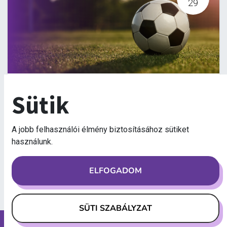
29
II. turnus - Nyári Napközis FociTábor
Sütik
2026. június 29.
-
8:00
II. turnus
A jobb felhasználói élmény biztosításához sütiket
használunk.
A jelentkezés lezárult
ELFOGADOM
SÜTI SZABÁLYZAT