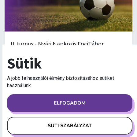
II. turnus - Nyári Napközis FociTábor
2026. június 29.
-
8:00
Sütik
II. turnus
A jelentkezés lezárult
A jobb felhasználói élmény biztosításához sütiket
használunk.
ELFOGADOM
JÚN.
22
SÜTI SZABÁLYZAT