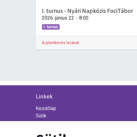
I. turnus - Nyári Napközis FociTábor
2026. június 22.
-
8:00
I. turnus
A jelentkezés lezárult
Linkek
Kezdőlap
Sütik