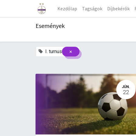
Kezdőlap
Tagságok
Díjbekérők
Események
×
I. turnus
JÚN.
22