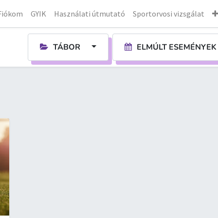
Fiókom
GYIK
Használati útmutató
Sportorvosi vizsgálat
TÁBOR
ELMÚLT ESEMÉNYE