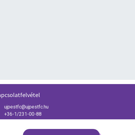
pcsolatfelvétel
ujpestfc@ujpestfc.hu
+36-1/231-00-88
1044 Budapest, Megyeri út 13.
www.ujpestfc.hu