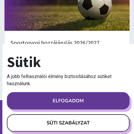
Sportorvosi hozzájárulás 2026/2027
2026. július 1.
-
0:00
Sütik
Budapest
,
A jobb felhasználói élmény biztosításához sütiket
használunk.
ELFOGADOM
Linkek
SÜTI SZABÁLYZAT
Kezdőlap
Sütik